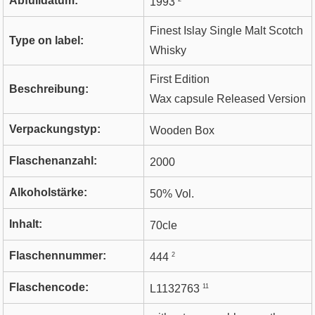
Abfülldatum:
1993
Finest Islay Single Malt Scotch
Type on label:
Whisky
First Edition
Beschreibung:
Wax capsule Released Version
Verpackungstyp:
Wooden Box
Flaschenanzahl:
2000
Alkoholstärke:
50% Vol.
Inhalt:
70cle
Flaschennummer:
2
444
Flaschencode:
11
L1132763