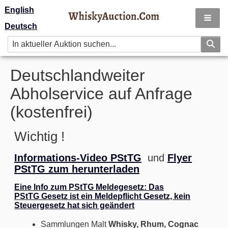
English
Deutsch
Deutschlandweiter
Abholservice auf Anfrage
(kostenfrei)
Wichtig !
Informations-Video PStTG
und
Flyer
PStTG zum herunterladen
Eine Info zum PStTG Meldegesetz: Das
PStTG Gesetz ist ein Meldepflicht Gesetz, kein
Steuergesetz hat sich geändert
Sammlungen Malt
Whisky, Rhum, Cognac