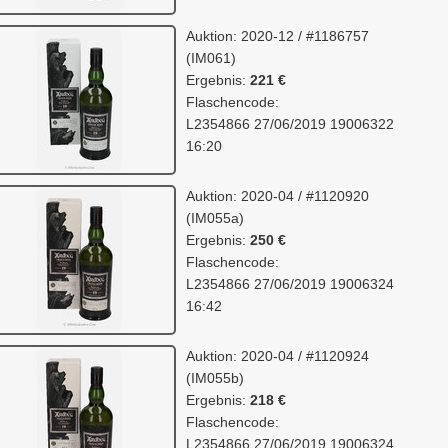
Auktion: 2020-12 / #1186757
(IM061)
Ergebnis:
221 €
Flaschencode:
L2354866 27/06/2019 19006322
16:20
Auktion: 2020-04 / #1120920
(IM055a)
Ergebnis:
250 €
Flaschencode:
L2354866 27/06/2019 19006324
16:42
Auktion: 2020-04 / #1120924
(IM055b)
Ergebnis:
218 €
Flaschencode:
L2354866 27/06/2019 19006324