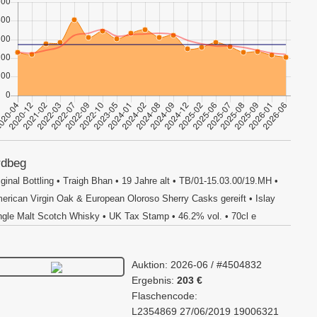
rdbeg
iginal Bottling • Traigh Bhan • 19 Jahre alt • TB/01-15.03.00/19.MH •
erican Virgin Oak & European Oloroso Sherry Casks gereift • Islay
ngle Malt Scotch Whisky • UK Tax Stamp • 46.2% vol. • 70cl e
Auktion: 2026-06 / #4504832
Ergebnis:
203 €
Flaschencode:
L2354869 27/06/2019 19006321