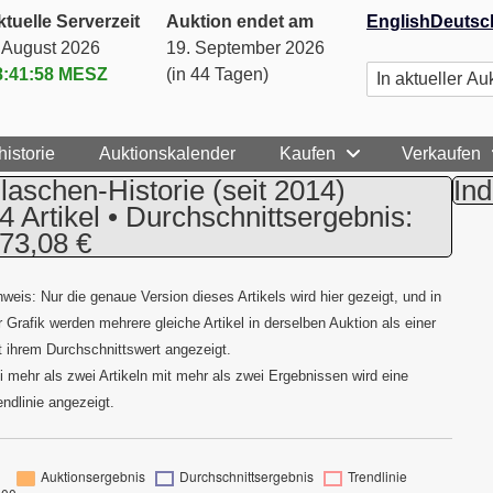
tuelle Serverzeit
Auktion endet am
English
Deutsc
. August 2026
19. September 2026
8:41:59
MESZ
(in 44 Tagen)
historie
Auktionskalender
Kaufen
Verkaufen
laschen-Historie
(seit 2014)
Ind
4 Artikel • Durchschnittsergebnis:
73,08 €
nweis: Nur die genaue Version dieses Artikels wird hier gezeigt, und in
r Grafik werden mehrere gleiche Artikel in derselben Auktion als einer
t ihrem Durchschnittswert angezeigt.
i mehr als zwei Artikeln mit mehr als zwei Ergebnissen wird eine
endlinie angezeigt.