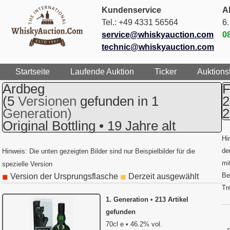
Kundenservice
Ak
Tel.: +49 4331 56564
6
service@whiskyauction.com
0
technic@whiskyauction.com
Startseite
Laufende Auktion
Ticker
Auktions
Ardbeg
F
(5
Versionen
gefunden in 1
2
Generation)
2
Original Bottling • 19 Jahre alt
Hi
de
Hinweis: Die unten gezeigten Bilder sind nur Beispielbilder für die
mi
spezielle Version
Be
Version der Ursprungsflasche
Derzeit ausgewählt
◼
◼
Tr
1. Generation • 213 Artikel
gefunden
70cl e • 46.2% vol.