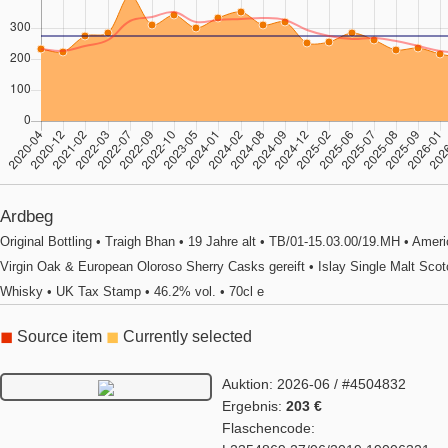
Ardbeg
Original Bottling • Traigh Bhan • 19 Jahre alt • TB/01-15.03.00/19.MH • Amer
Virgin Oak & European Oloroso Sherry Casks gereift • Islay Single Malt Sco
Whisky • UK Tax Stamp • 46.2% vol. • 70cl e
◼
Source item
◼
Currently selected
Auktion: 2026-06 / #4504832
Ergebnis:
203 €
Flaschencode: